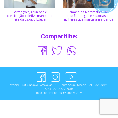
Formações, reuniões e
Semana da Matemática une
construção coletiva marcam o
desafios, jogos e histórias de
mês da Espaço Educar
mulheres que marcaram a ciência
Compartilhe:
Avenida Prof. Sandoval Arroxelas, 510, Ponta Verde, Maceió - AL.
(82) 3327-
5285
,
(82) 3327-5019
.
Todos os direitos reservados © 2026