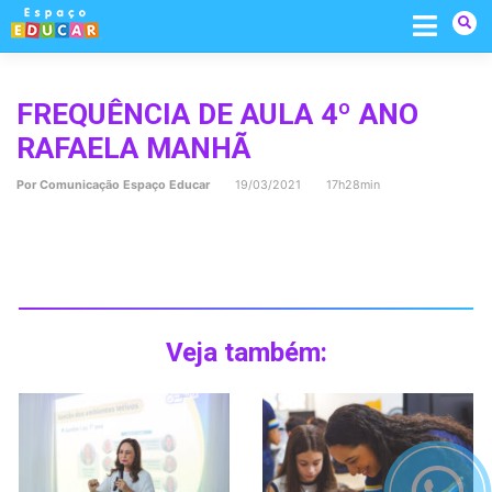
Skip
to
content
FREQUÊNCIA DE AULA 4º ANO
RAFAELA MANHÃ
Por
Comunicação Espaço Educar
19/03/2021 17h28min
Veja também: