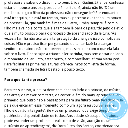
professora e sabendo disso muito bem, Lilíoan Gadini, 27 anos, confessa
estar um pouco ansiosa porque o filho, Ítalo, 6, ainda não lê. “Dá um
medinho. Logo o filho da professora não consegue ler? Por enquanto
está tranquilo, ele está no tempo, mas eu percebo que tenho um pouco
de pressa”. Ela, que também é mãe de Pietro, 1 mês, sempre lê com o
filho mais velho e conta que ele também lê para os pais, “do jeito dele”, o
que é muito positivo para o processo de aprendizado da leitura. “Às
vezes a família não aceita a interpretação da criança e isso complica as
coisas. Não é preciso ficar perguntando ou tentar fazê-la alcançar
sentidos que ainda não compreende, mas sim lidar com o que ela fala
sobre o livro. E encorajar a criança a ler sozinha, mas sem deixar de lado
o momento de ler junto, estar perto, e compartilhar”, afirma Maria José.
Para facilitar as primeiras leituras, ofereça livros com letra de fôrma,
também chamada de letra bastão, e pouco texto.
Para que tanta pressa?
Para ter sucesso, a leitura deve caminhar ao lado do brincar, da música,
das artes, de mexer com terra, de correr. Além do mais, aprender a ler
primeiro que outro não é passaporte para um futuro bem-sucedido. “Há
pais que encaram esse momento como um ‘agora eu vou ver se meu
filho é ou não inteligente’. Ele vive um processo, que exige tempo,
paciência e disponibilidade de todos. Ansiedade só atrapalha e ainda
pode esconder um problema real, como de visão, audição ou um
distúrbio de aprendizagem”, diz Dora Pires dos Santos, coordenadora