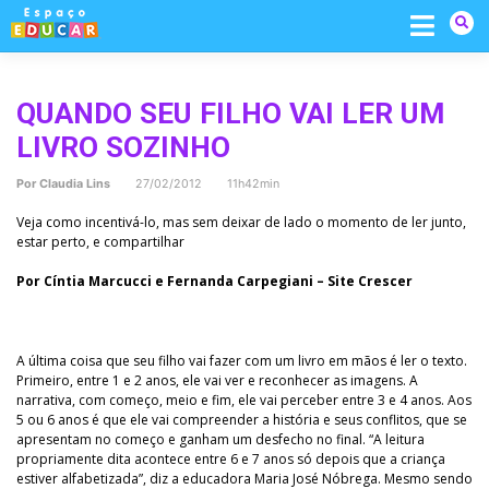
Skip
to
content
QUANDO SEU FILHO VAI LER UM
LIVRO SOZINHO
Por
Claudia Lins
27/02/2012 11h42min
Veja como incentivá-lo, mas sem deixar de lado o momento de ler junto,
estar perto, e compartilhar
Por Cíntia Marcucci e Fernanda Carpegiani – Site Crescer
A última coisa que seu filho vai fazer com um livro em mãos é ler o texto.
Primeiro, entre 1 e 2 anos, ele vai ver e reconhecer as imagens. A
narrativa, com começo, meio e fim, ele vai perceber entre 3 e 4 anos. Aos
5 ou 6 anos é que ele vai compreender a história e seus conflitos, que se
apresentam no começo e ganham um desfecho no final. “A leitura
propriamente dita acontece entre 6 e 7 anos só depois que a criança
estiver alfabetizada”, diz a educadora Maria José Nóbrega. Mesmo sendo