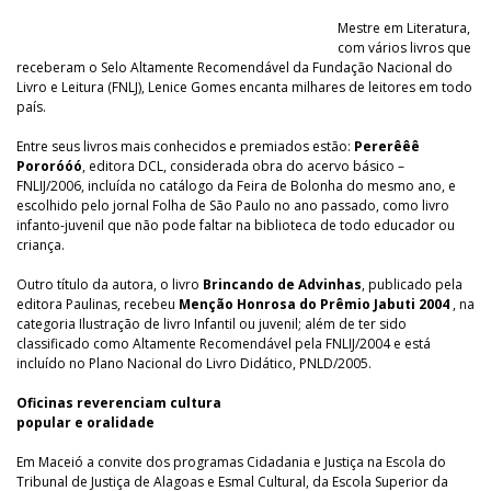
Mestre em Literatura,
com vários livros que
receberam o Selo Altamente Recomendável da Fundação Nacional do
Livro e Leitura (FNLJ), Lenice Gomes encanta milhares de leitores em todo
país.
Entre seus livros mais conhecidos e premiados estão:
Pererêêê
Pororóóó
, editora DCL, considerada obra do acervo básico –
FNLIJ/2006, incluída no catálogo da Feira de Bolonha do mesmo ano, e
escolhido pelo jornal Folha de São Paulo no ano passado, como livro
infanto-juvenil que não pode faltar na biblioteca de todo educador ou
criança.
Outro título da autora, o livro
Brincando de Advinhas
, publicado pela
editora Paulinas, recebeu
Menção Honrosa do Prêmio Jabuti 2004
, na
categoria Ilustração de livro Infantil ou juvenil; além de ter sido
classificado como Altamente Recomendável pela FNLIJ/2004 e está
incluído no Plano Nacional do Livro Didático, PNLD/2005.
Oficinas reverenciam cultura
popular e oralidade
Em Maceió a convite dos programas Cidadania e Justiça na Escola do
Tribunal de Justiça de Alagoas e Esmal Cultural, da Escola Superior da