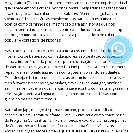
Magistratura (Esmal), a autora pernambucana promete cumprir um ritual
que repete em toda cidade por onde passa. Despertar as pessoas para
a valorização de sua cultura e seus saberes. “Vamos mergulhar em
vivências lúdicas e práticas envolvendo os participantes numa teia
poética como caminhos da imaginação para as histórias que nos
cercam, permitindo assim um encontro do educador com o seu tempo
interior, no interior da sua sala”, explica a pesquisadora de cultura
popular e contadora de histórias.
Nas “rodas de contação”, como a autora costuma chamar todos os
momentos de bate-papo com educadores, são destacados aspectos
como a importância do professor para a formação de leitores e para
despertar nas crianças o gosto e o fascínio pela leitura. Lenice promete
repetir o mesmo entusiasmo nas contações envolvendo estudantes.
“Meu desejo é brincar com as palavras por meio de suas mais diversas
manifestações: parlendas, adivinhas, trava-línguas, cantigas, histórias
sem fim e brincadeiras que marcam esse encontro com as crianças numa
celebração poética à língua que elege o narrador de histórias como
guardião das palavras”, traduz.
Natural de Japi, no agreste pernambucano, professora de História e
especialista em Literatura Infanto-Juvenil, Lenice atua como conselheira
do Programa Conta Brasil em Pernambuco, e coordena uma companhia
de Contadores de Histórias no Recife, chamada Cia das Palavras
Andarilhas, organizadora do
PROJETO NOITE DE HISTÓRIAS
, que reúne