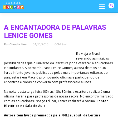
Skip
to
content
A ENCANTADORA DE PALAVRAS
LENICE GOMES
Por
Claudia Lins
04/10/2010 00h29min
Ela viaja o Brasil
revelando as mágicas
possibilidades que o universo da literatura pode oferecer a educadores
e estudantes. A pernambucana Lenice Gomes, autora de mais de 30
livros infanto-juvenis, publicados pelas mais importantes editoras do
país, estará em Maceió promovendo oficinas e participando de
encontros e rodas de conversa com professores e alunos.
Na noite desta terça-feira (05), às 18he30min, a escritora realizará uma
oficina literária para professoras de nossa escola. No encontro marcado
com as educadoras Espaço Educar, Lenice realizará a oficina:
Contar
Histórias na Sala de Aula.
Autora tem livros premiados pela FNLJ e Jabuti de Leitura