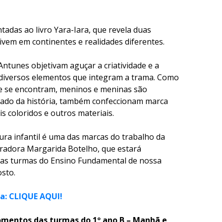
tadas ao livro Yara-Iara, que revela duas
ivem em continentes e realidades diferentes.
Antunes objetivam aguçar a criatividade e a
de diversos elementos que integram a trama. Como
que se encontram, meninos e meninas são
lado da história, também confeccionam marca
is coloridos e outros materiais.
atura infantil é uma das marcas do trabalho da
stradora Margarida Botelho, que estará
as turmas do Ensino Fundamental de nossa
osto.
ra: CLIQUE AQUI!
mentos das turmas do 1º ano B – Manhã e