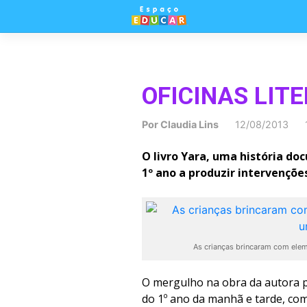
Skip
to
content
OFICINAS LIT
Por
Claudia Lins
12/08/2013 
O livro Yara, uma história do
1º ano a produzir intervenções
As crianças brincaram com eleme
O mergulho na obra da autora 
do 1º ano da manhã e tarde, com