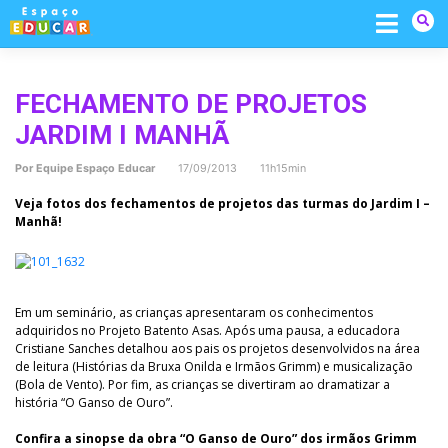
Skip
to
content
FECHAMENTO DE PROJETOS
JARDIM I MANHÃ
Por
Equipe Espaço Educar
17/09/2013 11h15min
Veja fotos dos fechamentos de projetos das turmas do Jardim I –
Manhã!
Em um seminário, as crianças apresentaram os conhecimentos
adquiridos no Projeto Batento Asas. Após uma pausa, a educadora
Cristiane Sanches detalhou aos pais os projetos desenvolvidos na área
de leitura (Histórias da Bruxa Onilda e Irmãos Grimm) e musicalização
(Bola de Vento). Por fim, as crianças se divertiram ao dramatizar a
história “O Ganso de Ouro”.
Confira a sinopse da obra “O Ganso de Ouro” dos irmãos Grimm