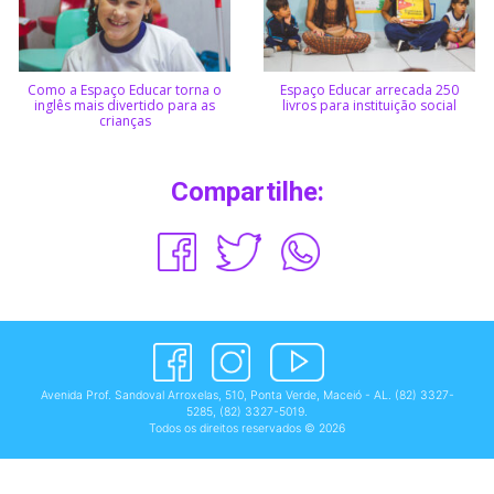
Como a Espaço Educar torna o
Espaço Educar arrecada 250
inglês mais divertido para as
livros para instituição social
crianças
Compartilhe:
Avenida Prof. Sandoval Arroxelas, 510, Ponta Verde, Maceió - AL.
(82) 3327-
5285
,
(82) 3327-5019
.
Todos os direitos reservados © 2026