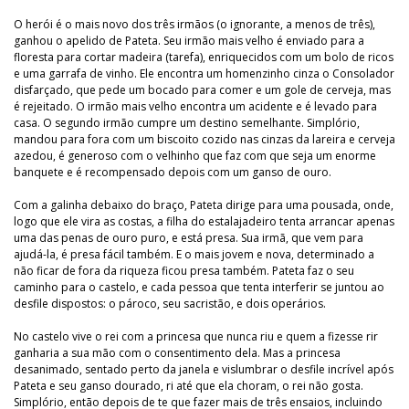
O herói é o mais novo dos três irmãos (o ignorante, a menos de três),
ganhou o apelido de Pateta. Seu irmão mais velho é enviado para a
floresta para cortar madeira (tarefa), enriquecidos com um bolo de ricos
e uma garrafa de vinho. Ele encontra um homenzinho cinza o Consolador
disfarçado, que pede um bocado para comer e um gole de cerveja, mas
é rejeitado. O irmão mais velho encontra um acidente e é levado para
casa. O segundo irmão cumpre um destino semelhante. Simplório,
mandou para fora com um biscoito cozido nas cinzas da lareira e cerveja
azedou, é generoso com o velhinho que faz com que seja um enorme
banquete e é recompensado depois com um ganso de ouro.
Com a galinha debaixo do braço, Pateta dirige para uma pousada, onde,
logo que ele vira as costas, a filha do estalajadeiro tenta arrancar apenas
uma das penas de ouro puro, e está presa. Sua irmã, que vem para
ajudá-la, é presa fácil também. E o mais jovem e nova, determinado a
não ficar de fora da riqueza ficou presa também. Pateta faz o seu
caminho para o castelo, e cada pessoa que tenta interferir se juntou ao
desfile dispostos: o pároco, seu sacristão, e dois operários.
No castelo vive o rei com a princesa que nunca riu e quem a fizesse rir
ganharia a sua mão com o consentimento dela. Mas a princesa
desanimado, sentado perto da janela e vislumbrar o desfile incrível após
Pateta e seu ganso dourado, ri até que ela choram, o rei não gosta.
Simplório, então depois de te que fazer mais de três ensaios, incluindo