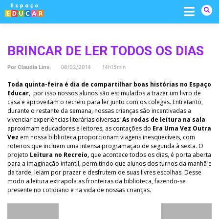
Skip
to
content
BRINCAR DE LER TODOS OS DIAS
Por
Claudia Lins
06/02/2014 14h15min
Toda quinta-feira é dia de compartilhar boas histórias no Espaço
Educar
, por isso nossos alunos são estimulados a trazer um livro de
casa e aproveitam o recreio para ler junto com os colegas. Entretanto,
durante o restante da semana, nossas crianças são incentivadas a
vivenciar experiências literárias diversas.
As rodas de leitura na sala
aproximam educadores e leitores, as contações do
Era Uma Vez Outra
Vez
em nossa biblioteca proporcionam viagens inesquecíveis, com
roteiros que incluem uma intensa programação de segunda à sexta. O
projeto
Leitura no Recreio
,
que acontece todos os dias, é porta aberta
para a imaginação infantil, permitindo que alunos dos turnos da manhã e
da tarde, leiam por prazer e desfrutem de suas livres escolhas. Desse
modo a leitura extrapola as fronteiras da biblioteca, fazendo-se
presente no cotidiano e na vida de nossas crianças.