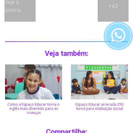
Veja a
+42
galeria
Veja também:
Como a Espaço Educar torna o
Espaço Educar arrecada 250
inglês mais divertido para as
livros para instituição social
crianças
Compartilhe: