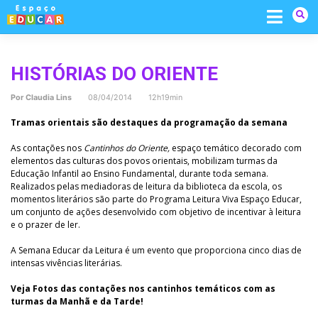
Skip
to
content
HISTÓRIAS DO ORIENTE
Por
Claudia Lins
08/04/2014 12h19min
Tramas orientais são destaques da programação da semana
As contações nos
Cantinhos do Oriente,
espaço temático decorado com
elementos das culturas dos povos orientais, mobilizam turmas da
Educação Infantil ao Ensino Fundamental, durante toda semana.
Realizados pelas mediadoras de leitura da biblioteca da escola, os
momentos literários são parte do Programa Leitura Viva Espaço Educar,
um conjunto de ações desenvolvido com objetivo de incentivar à leitura
e o prazer de ler.
A Semana Educar da Leitura é um evento que proporciona cinco dias de
intensas vivências literárias.
Veja Fotos das contações nos cantinhos temáticos com as
turmas da Manhã e da Tarde!