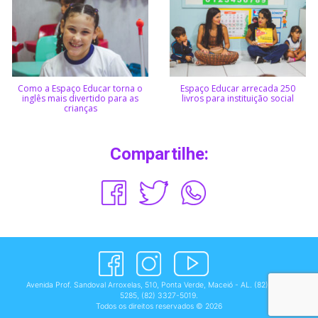
Como a Espaço Educar torna o
Espaço Educar arrecada 250
inglês mais divertido para as
livros para instituição social
crianças
Compartilhe:
Avenida Prof. Sandoval Arroxelas, 510, Ponta Verde, Maceió - AL.
(82) 3327-
5285
,
(82) 3327-5019
.
Todos os direitos reservados © 2026