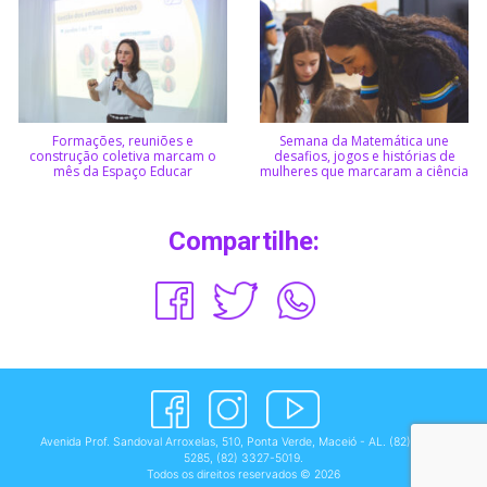
Formações, reuniões e
Semana da Matemática une
construção coletiva marcam o
desafios, jogos e histórias de
mês da Espaço Educar
mulheres que marcaram a ciência
Compartilhe:
Avenida Prof. Sandoval Arroxelas, 510, Ponta Verde, Maceió - AL.
(82) 3327-
5285
,
(82) 3327-5019
.
Todos os direitos reservados © 2026