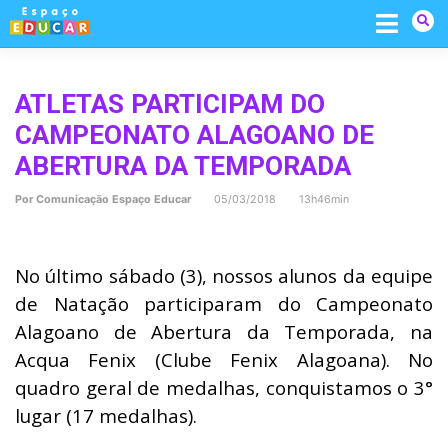
Skip
to
content
ATLETAS PARTICIPAM DO
CAMPEONATO ALAGOANO DE
ABERTURA DA TEMPORADA
Por
Comunicação Espaço Educar
05/03/2018 13h46min
No último sábado (3), nossos alunos da equipe
de Natação participaram do Campeonato
Alagoano de Abertura da Temporada, na
Acqua Fenix (Clube Fenix Alagoana). No
quadro geral de medalhas, conquistamos o 3°
lugar (17 medalhas).