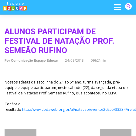
Skip
to
content
ALUNOS PARTICIPAM DE
FESTIVAL DE NATAÇÃO PROF.
SEMEÃO RUFINO
Por
Comunicação Espaço Educar
24/09/2018 09h21min
Nossos atletas da escolinha do 2° ao 5° ano, turma avançada, pré-
equipe e equipe participaram, neste sábado (22), da segunda etapa do
Festival de Natação Prof. Semeão Rufino, que aconteceu no CEPA.
Confira o
resultado
http://www.cbdaweb.org.br/al/natacao/evento/20255/33234//relat