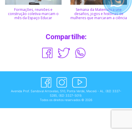
Formações, reuniões e
Semana da Matemática une
construção coletiva marcam o
desafios, jogos e histórias de
mês da Espaço Educar
mulheres que marcaram a ciência
Compartilhe:
Avenida Prof. Sandoval Arroxelas, 510, Ponta Verde, Maceió - AL.
(82) 3327-
5285
,
(82) 3327-5019
.
Todos os direitos reservados © 2026