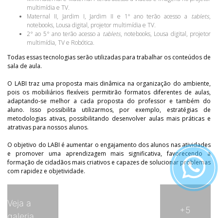
multimídia e TV.
Maternal II, Jardim I, Jardim II e 1º ano terão acesso a
tablets
,
notebooks, Lousa digital, projetor multimídia e TV.
2° ao 5° ano terão acesso a
tablets
, notebooks, Lousa digital, projetor
multimídia, TV e Robótica.
Todas essas tecnologias serão utilizadas para trabalhar os conteúdos de
sala de aula.
O LABI traz uma proposta mais dinâmica na organização do ambiente,
pois os mobiliários flexíveis permitirão formatos diferentes de aulas,
adaptando-se melhor a cada proposta do professor e também do
aluno. Isso possibilita utilizarmos, por exemplo, estratégias de
metodologias ativas, possibilitando desenvolver aulas mais práticas e
atrativas para nossos alunos.
O objetivo do LABI é aumentar o engajamento dos alunos nas atividades
e promover uma aprendizagem mais significativa, favorecendo a
formação de cidadãos mais criativos e capazes de solucionar problemas
com rapidez e objetividade.
Veja a
+5
galeria