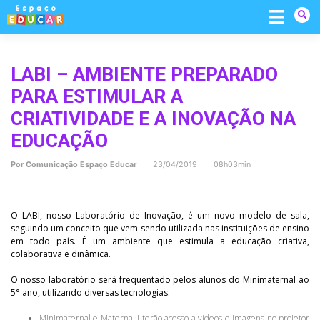
Skip
to
content
LABI – AMBIENTE PREPARADO
PARA ESTIMULAR A
CRIATIVIDADE E A INOVAÇÃO NA
EDUCAÇÃO
Por
Comunicação Espaço Educar
23/04/2019 08h03min
O LABI, nosso Laboratório de Inovação, é um novo modelo de sala,
seguindo um conceito que vem sendo utilizada nas instituições de ensino
em todo país. É um ambiente que estimula a educação criativa,
colaborativa e dinâmica.
O nosso laboratório será frequentado pelos alunos do Minimaternal ao
5° ano, utilizando diversas tecnologias:
Minimaternal e Maternal I terão acesso a vídeos e imagens no projetor