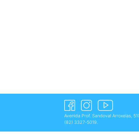
Avenida Prof. Sandoval Arroxelas, 51
(82) 3327-5019
.