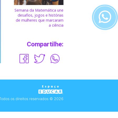
Semana da Matemática une
desafios, jogos e histórias
de mulheres que marcaram
a ciência
Compartilhe:
Todos os direitos reservados © 2026