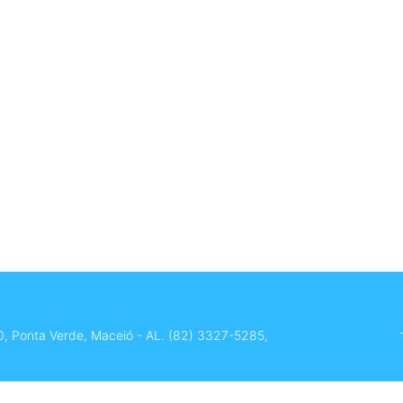
0, Ponta Verde, Maceió - AL.
(82) 3327-5285
,