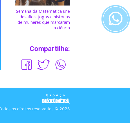
Semana da Matemática une
desafios, jogos e histórias
de mulheres que marcaram
a ciência
Compartilhe:
Todos os direitos reservados © 2026