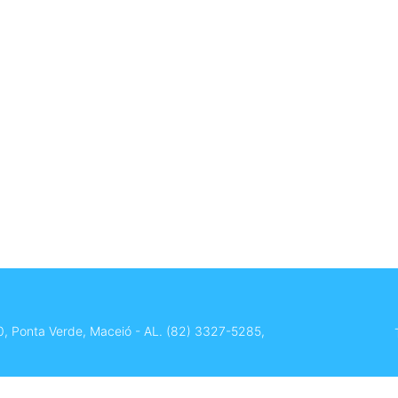
0, Ponta Verde, Maceió - AL.
(82) 3327-5285
,