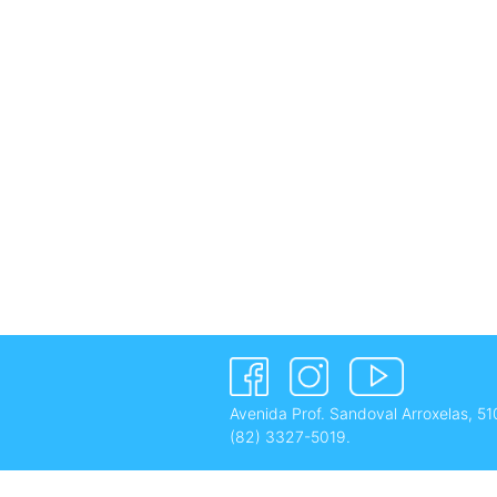
Avenida Prof. Sandoval Arroxelas, 51
(82) 3327-5019
.