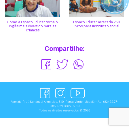
Como a Espaço Educar torna o
Espaço Educar arrecada 250
inglês mais divertido para as
livros para instituição social
crianças
Compartilhe:
Avenida Prof. Sandoval Arroxelas, 510, Ponta Verde, Maceió - AL.
(82) 3327-
5285
,
(82) 3327-5019
.
Todos os direitos reservados © 2026