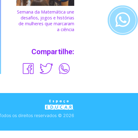
Semana da Matemática une
desafios, jogos e histórias
de mulheres que marcaram
a ciência
Compartilhe:
Todos os direitos reservados © 2026