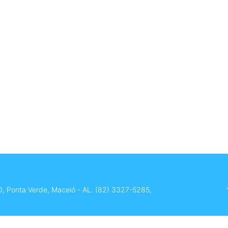
0, Ponta Verde, Maceió - AL.
(82) 3327-5285
,