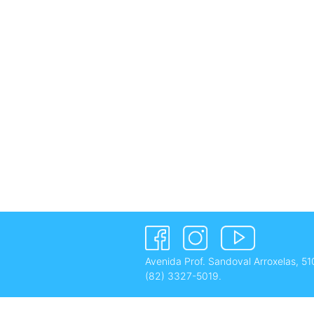
Avenida Prof. Sandoval Arroxelas, 51
(82) 3327-5019
.