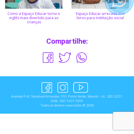
Como a Espaço Educar torna o
Espaço Educar arrecada 250
inglês mais divertido para as
livros para instituição social
crianças
Compartilhe:
Avenida Prof. Sandoval Arroxelas, 510, Ponta Verde, Maceió - AL.
(82) 3327-
5285
,
(82) 3327-5019
.
Todos os direitos reservados © 2026