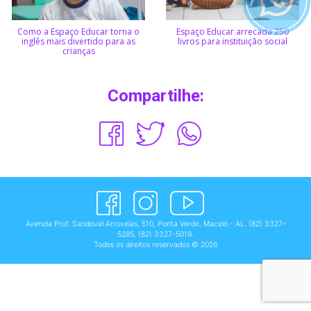
Como a Espaço Educar torna o
Espaço Educar arrecada 250
inglês mais divertido para as
livros para instituição social
crianças
Compartilhe:
Avenida Prof. Sandoval Arroxelas, 510, Ponta Verde, Maceió - AL.
(82) 3327-
5285
,
(82) 3327-5019
.
Todos os direitos reservados © 2026