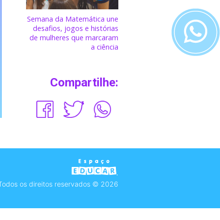
Semana da Matemática une
desafios, jogos e histórias
de mulheres que marcaram
a ciência
Compartilhe:
Todos os direitos reservados © 2026