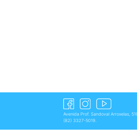
Avenida Prof. Sandoval Arroxelas, 51
(82) 3327-5019
.