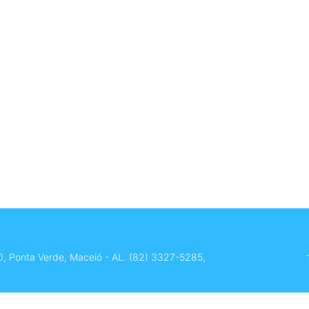
0, Ponta Verde, Maceió - AL.
(82) 3327-5285
,