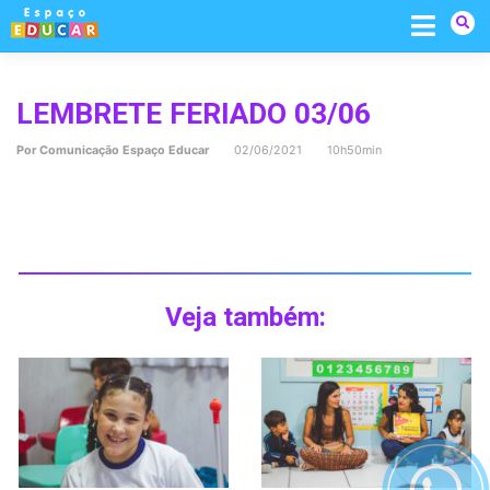
Skip
to
content
LEMBRETE FERIADO 03/06
Por
Comunicação Espaço Educar
02/06/2021 10h50min
Veja também: