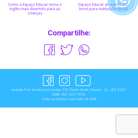
Como a Espaço Educar torna o
Espaço Educar arrecada 250
inglês mais divertido para as
livros para instituição social
crianças
Compartilhe:
Avenida Prof. Sandoval Arroxelas, 510, Ponta Verde, Maceió - AL.
(82) 3327-
5285
,
(82) 3327-5019
.
Todos os direitos reservados © 2026