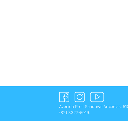
Avenida Prof. Sandoval Arroxelas, 51
(82) 3327-5019
.