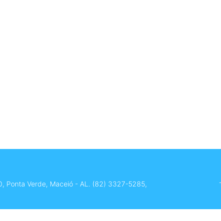
0, Ponta Verde, Maceió - AL.
(82) 3327-5285
,