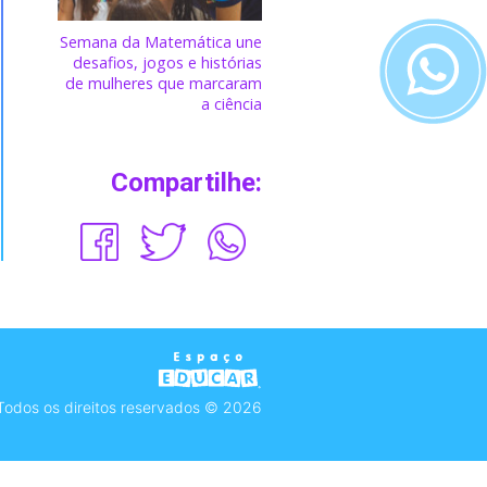
Semana da Matemática une
desafios, jogos e histórias
de mulheres que marcaram
a ciência
Compartilhe:
Todos os direitos reservados © 2026