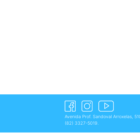
Avenida Prof. Sandoval Arroxelas, 51
(82) 3327-5019
.