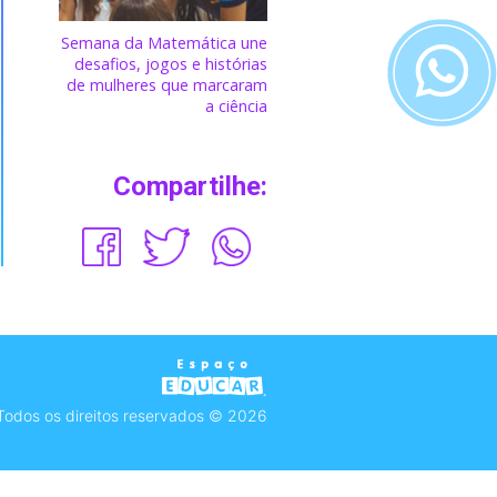
Semana da Matemática une
desafios, jogos e histórias
de mulheres que marcaram
a ciência
Compartilhe:
Todos os direitos reservados © 2026