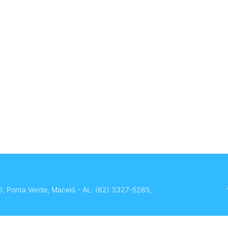
0, Ponta Verde, Maceió - AL.
(82) 3327-5285
,