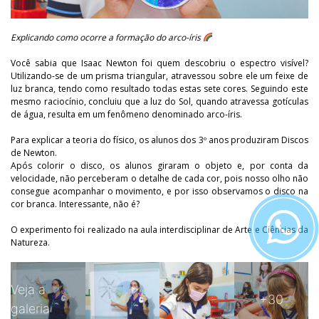
Explicando como ocorre a formação do arco-íris
Você sabia que Isaac Newton foi quem descobriu o espectro visível?
Utilizando-se de um prisma triangular, atravessou sobre ele um feixe de
luz branca, tendo como resultado todas estas sete cores. Seguindo este
mesmo raciocínio, concluiu que a luz do Sol, quando atravessa gotículas
de água, resulta em um fenômeno denominado arco-íris.
Para explicar a teoria do físico, os alunos dos 3º anos produziram Discos
de Newton.
Após colorir o disco, os alunos giraram o objeto e, por conta da
velocidade, não perceberam o detalhe de cada cor, pois nosso olho não
consegue acompanhar o movimento, e por isso observamos o disco na
cor branca. Interessante, não é?
O experimento foi realizado na aula interdisciplinar de Arte e Ciências da
Natureza.
Veja a
+30
galeria