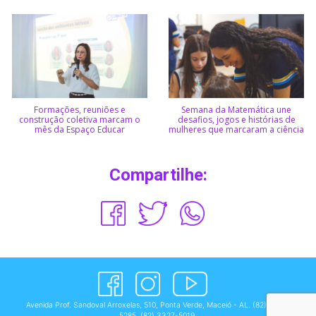
Formações, reuniões e
Semana da Matemática une
construção coletiva marcam o
desafios, jogos e histórias de
mês da Espaço Educar
mulheres que marcaram a ciência
Compartilhe:
Avenida Prof. Sandoval Arroxelas, 510, Ponta Verde, Maceió - AL.
(82) 3327-
5285
,
(82) 3327-5019
.