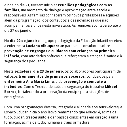
Ainda no dia 21, tiveram início as
reuniões pedagógicas com as
famílias
, um momento de diálogo e aproximação entre escola e
responsáveis. As famílias conheceram os novos professores e equipes,
além da programação, dos conteúdos e das novidades que irão
acompanhar os alunos nesta nova etapa. As reuniões acontecerão até o
dia 27 de janeiro.
No
dia 22 de janeiro
, o grupo pedagógico da Educação Infantil recebeu
a enfermeira
Luciana Albuquerque
para uma consultoria sobre
prevenção de engasgos e cuidados com crianças na primeira
infância
, com atividades práticas que reforçaram a atenção à saúde e à
segurança dos pequenos.
Nesta sexta-feira,
dia 23 de janeiro
, os colaboradores participaram de
valiosos
treinamentos de primeiros socorros
, conduzidos pela
enfermeira Ana Maria Lima
, e de
prevenção e combate a
incêndios
, Com o Técnico de saúde e segurança do trabalho
Mikael
Barros
, fortalecendo a preparação da equipe para situações de
emergência.
Com uma programação diversa, integrada e alinhada aos seus valores, a
Espaço Educar inicia o ano letivo reafirmando que educar é, acima de
tudo, cuidar, crescer junto e dar passos conscientes em direção a uma
formação, acima de tudo, humana e transformadora.