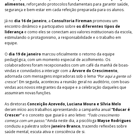
alimentos
, reforçando protocolos fundamentais para garantir saúde,
segurança e bem-estar em cada refeição preparada para os alunos.
Já no
dia 16 de janeiro
, a
Consultoria Fireman
promoveu um
encontro dinâmico e participativo sobre
os diferentes tipos de
liderança
e como eles se conectam aos valores institucionais da escola,
estimulando o protagonismo, a responsabilidade e o trabalho em
equipe.
O
dia 19 de janeiro
marcou oficialmente o retorno da equipe
pedagógica, com um momento especial de acolhimento. Os
colaboradores foram recepcionados com um café da manhã de boas-
vindas e convidados a interagir com a
Árvore do Crescimento
,
adornada com mensagens inspiradoras sob o lema
“Por aqui a gente só
cresce”
. Em seguida, aconteceu a reunião geral no auditório, com boas-
vindas aos novos integrantes da equipe e a celebração daqueles que
assumiram novas funções.
As diretoras
Conceição Azevedo, Luciana Moura e Sílvia Melo
deram início aos trabalhos apresentando a campanha anual
“Educar é
Crescer”
e o conceito que guiará o ano letivo:
“Todo crescimento
começa com um passo.”
Ainda neste dia, a psicóloga
Mayse Rodrigues
conduziu a palestra sobre
Janeiro Branco
, trazendo reflexões sobre
saúde mental, escuta ativa e consciência de si.