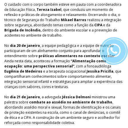
O cuidado com o corpo também esteve em pauta com a coordenadora
de Educação Física,
Tereza Izabel
, que conduziu um momento de
reflexão e práticas de alongamento e relaxamento. Encerrando o dia, o
técnico de Segurança do Trabalho
Mikael Barros
realizou a integração
sobre segurança, abordando temas como a função da
CIPA
e da
Brigada de Incêndio,
dentro do ambiente escolar e a prevenção de
acidentes no ambiente de trabalho.
No
dia 20 de janeiro
, a equipe pedagógica e a equipe de nutrição
participaram de um alinhamento conjunto para aprofundar o
entendimento sobre
práticas alimentares no contexto escolar
.
Ainda nesta data, aconteceu a formação
“Alimentação como
ocupação: uma perspectiva sensorial”
, com a fonoaudióloga
Eugênia de Medeiros
e a terapeuta ocupacional
Jessika Pricilla
, que
compartilharam conhecimentos sobre comportamento alimentar,
integração sensorial infantil e estratégias para ampliar a experiência das
crianças com sabores, cores e texturas.
No
dia 21 de janeiro
, a advogada
Jéssica Delmoni
ministrou uma
palestra sobre
combate ao assédio no ambiente de trabalho
,
abordando assédio moral e sexual, formas de identificação e os canais
de proteção existentes na escola, como o canal de denúncias, o comitê
de ética e a CIPA. A construção de um ambiente seguro e acolhedor foi
reforçada como responsabilidade coletiva.