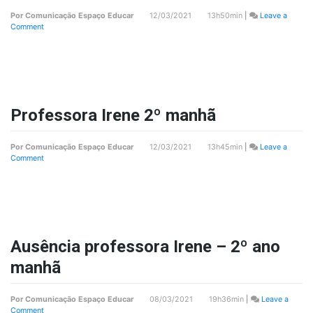
Por
Comunicação Espaço Educar
12/03/2021 13h50min
|
Leave a
on
Comment
Professora
Irene
2º
tarde
Professora Irene 2º manhã
Por
Comunicação Espaço Educar
12/03/2021 13h45min
|
Leave a
on
Comment
Professora
Irene
2º
manhã
Ausência professora Irene – 2º ano
manhã
Por
Comunicação Espaço Educar
08/03/2021 19h36min
|
Leave a
on
Comment