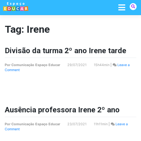
Skip
to
content
Tag:
Irene
Divisão da turma 2º ano Irene tarde
Por
Comunicação Espaço Educar
29/07/2021 15h44min
|
Leave a
on
Comment
Divisão
da
turma
2º
ano
Irene
tarde
Ausência professora Irene 2º ano
Por
Comunicação Espaço Educar
23/07/2021 11h11min
|
Leave a
on
Comment
Ausência
professora