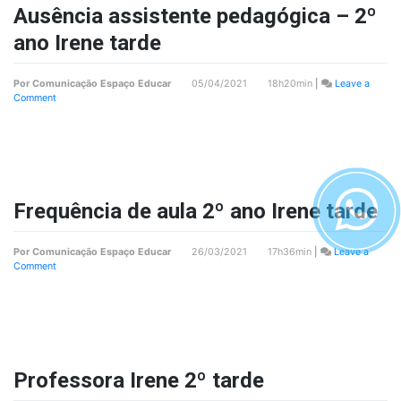
tarde
Ausência assistente pedagógica – 2º
ano Irene tarde
Por
Comunicação Espaço Educar
05/04/2021 18h20min
|
Leave a
on
Comment
Ausência
assistente
pedagógica
–
2º
ano
Irene
Frequência de aula 2º ano Irene tarde
tarde
Por
Comunicação Espaço Educar
26/03/2021 17h36min
|
Leave a
on
Comment
Frequência
de
aula
2º
ano
Irene
tarde
Professora Irene 2º tarde