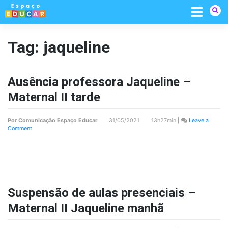
Skip
to
content
Tag:
jaqueline
Ausência professora Jaqueline –
Maternal II tarde
Por
Comunicação Espaço Educar
31/05/2021 13h27min
|
Leave a
on
Comment
Ausência
professora
Jaqueline
–
Maternal
II
tarde
Suspensão de aulas presenciais –
Maternal II Jaqueline manhã