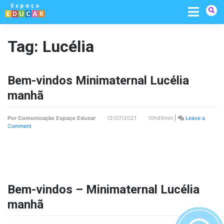
Skip
to
content
Tag:
Lucélia
Bem-vindos Minimaternal Lucélia
manhã
Por
Comunicação Espaço Educar
12/07/2021 10h49min
|
Leave a
on
Comment
Bem-
vindos
Minimaternal
Lucélia
manhã
Bem-vindos – Minimaternal Lucélia
manhã