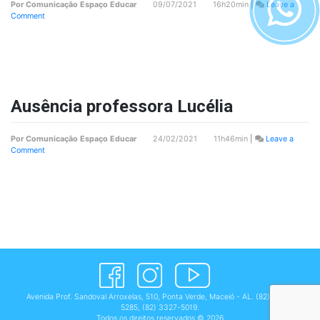
Por
Comunicação Espaço Educar
09/07/2021 16h20min
|
Leave a
on
Comment
Bem-
vindos
–
Minimaternal
Lucélia
manhã
Ausência professora Lucélia
Por
Comunicação Espaço Educar
24/02/2021 11h46min
|
Leave a
on
Comment
Ausência
professora
Lucélia
Avenida Prof. Sandoval Arroxelas, 510, Ponta Verde, Maceió - AL.
(82) 3327-
5285
,
(82) 3327-5019
.
Todos os direitos reservados © 2026