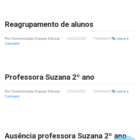
2º
ano
Suzana
tarde
Reagrupamento de alunos
Por
Comunicação Espaço Educar
24/03/2021 11h46min
|
Leave a
on
Comment
Reagrupamento
de
alunos
Professora Suzana 2º ano
Por
Comunicação Espaço Educar
12/03/2021 13h43min
|
Leave a
on
Comment
Professora
Suzana
2º
ano
Ausência professora Suzana 2º ano