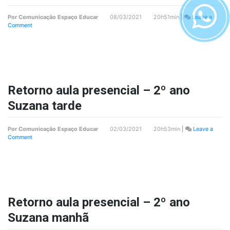
Por
Comunicação Espaço Educar
08/03/2021 20h51min
|
Leave a
on
Comment
Ausência
professora
Suzana
2º
ano
Retorno aula presencial – 2º ano
Suzana tarde
Por
Comunicação Espaço Educar
02/03/2021 20h53min
|
Leave a
on
Comment
Retorno
aula
presencial
–
2º
ano
Suzana
Retorno aula presencial – 2º ano
tarde
Suzana manhã