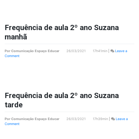
provas
–
grupo
único
Frequência de aula 2º ano Suzana
manhã
Por
Comunicação Espaço Educar
26/03/2021 17h41min
|
Leave a
on
Comment
Frequência
de
aula
2º
ano
Suzana
manhã
Frequência de aula 2º ano Suzana
tarde
Por
Comunicação Espaço Educar
26/03/2021 17h39min
|
Leave a
on
Comment
Frequência
de
aula