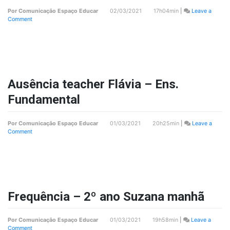
Por
Comunicação Espaço Educar
02/03/2021 17h04min
|
Leave a
on
Comment
Retorno
aula
presencial
–
2º
ano
Suzana
Ausência teacher Flávia – Ens.
manhã
Fundamental
Por
Comunicação Espaço Educar
01/03/2021 20h25min
|
Leave a
on
Comment
Ausência
teacher
Flávia
–
Ens.
Fundamental
Frequência – 2º ano Suzana manhã
Por
Comunicação Espaço Educar
01/03/2021 19h58min
|
Leave a
on
Comment