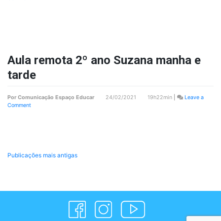
Frequência
–
2º
ano
Suzana
manhã
Aula remota 2º ano Suzana manha e
tarde
Por
Comunicação Espaço Educar
24/02/2021 19h22min
|
Leave a
on
Comment
Aula
remota
2º
ano
Suzana
manha
Navegação
Publicações mais antigas
e
tarde
por
posts