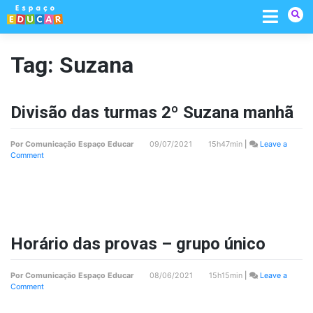
Skip
to
content
Tag:
Suzana
Divisão das turmas 2º Suzana manhã
Por
Comunicação Espaço Educar
09/07/2021 15h47min
|
Leave a
on
Comment
Divisão
das
turmas
2º
Suzana
manhã
Horário das provas – grupo único
Por
Comunicação Espaço Educar
08/06/2021 15h15min
|
Leave a
on
Comment
Horário
das