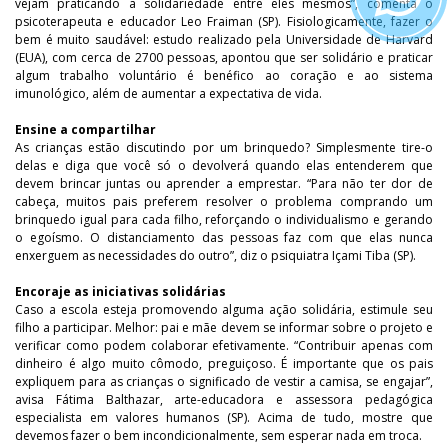
vejam praticando a solidariedade entre eles mesmos”, comenta o
psicoterapeuta e educador Leo Fraiman (SP). Fisiologicamente, fazer o
bem é muito saudável: estudo realizado pela Universidade de Harvard
(EUA), com cerca de 2700 pessoas, apontou que ser solidário e praticar
algum trabalho voluntário é benéfico ao coração e ao sistema
imunológico, além de aumentar a expectativa de vida.
Ensine a compartilhar
As crianças estão discutindo por um brinquedo? Simplesmente tire-o
delas e diga que você só o devolverá quando elas entenderem que
devem brincar juntas ou aprender a emprestar. “Para não ter dor de
cabeça, muitos pais preferem resolver o problema comprando um
brinquedo igual para cada filho, reforçando o individualismo e gerando
o egoísmo. O distanciamento das pessoas faz com que elas nunca
enxerguem as necessidades do outro”, diz o psiquiatra Içami Tiba (SP).
Encoraje as iniciativas solidárias
Caso a escola esteja promovendo alguma ação solidária, estimule seu
filho a participar. Melhor: pai e mãe devem se informar sobre o projeto e
verificar como podem colaborar efetivamente. “Contribuir apenas com
dinheiro é algo muito cômodo, preguiçoso. É importante que os pais
expliquem para as crianças o significado de vestir a camisa, se engajar”,
avisa Fátima Balthazar, arte-educadora e assessora pedagógica
especialista em valores humanos (SP). Acima de tudo, mostre que
devemos fazer o bem incondicionalmente, sem esperar nada em troca.