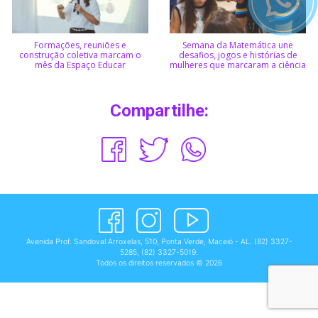
Formações, reuniões e
Semana da Matemática une
construção coletiva marcam o
desafios, jogos e histórias de
mês da Espaço Educar
mulheres que marcaram a ciência
Compartilhe:
Avenida Prof. Sandoval Arroxelas, 510, Ponta Verde, Maceió - AL.
(82) 3327-
5285
,
(82) 3327-5019
.
Todos os direitos reservados © 2026